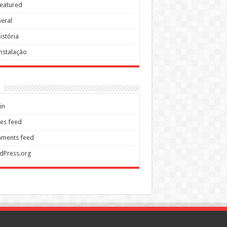
eatured
eral
istória
nstalação
in
ies feed
ments feed
dPress.org