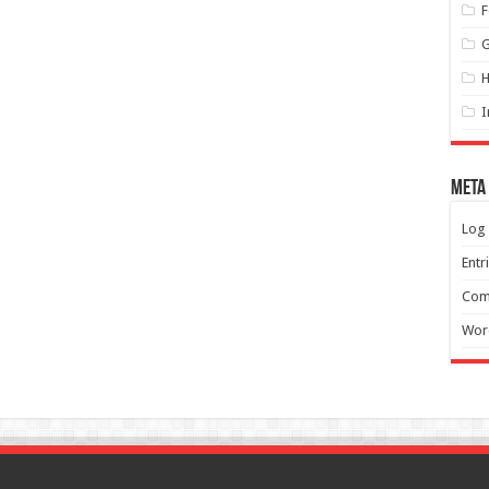
F
G
H
I
Meta
Log 
Entr
Com
Wor