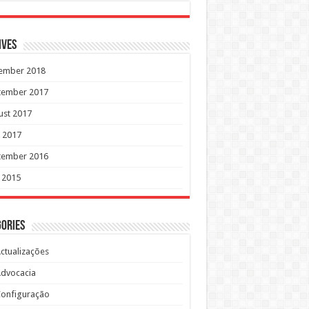
ives
ember 2018
tember 2017
ust 2017
 2017
tember 2016
 2015
ories
ctualizações
dvocacia
onfiguração