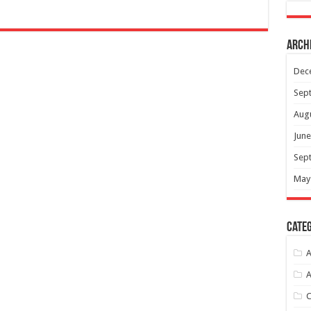
Arch
Dec
Sep
Aug
June
Sep
May
Categ
A
A
C