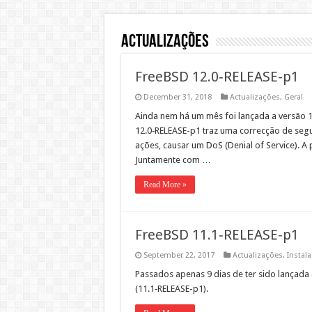
Actualizações
FreeBSD 12.0‑RELEASE-p1
December 31, 2018
Actualizações
,
Geral
Ain­da nem há um mês foi lança­da a ver­são 12.
12.0‑RELEASE-p1 traz uma cor­recção de segu­
ações, causar um DoS (Denial of Ser­vice). A p
Jun­ta­mente com …
Read More »
FreeBSD 11.1‑RELEASE-p1
September 22, 2017
Actualizações
,
Instal
Pas­sa­dos ape­nas 9 dias de ter sido lança­da 
(11.1‑RELEASE-p1).