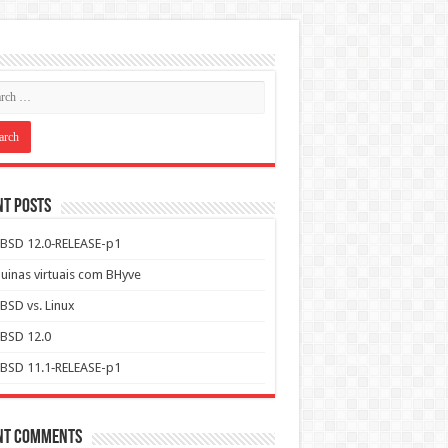
nt Posts
BSD 12.0‑RELEASE-p1
inas virtuais com BHyve
BSD vs. Linux
BSD 12.0
BSD 11.1‑RELEASE-p1
nt Comments