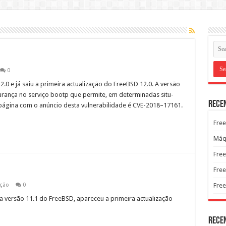
0
0 e já saiu a primeira actu­al­iza­ção do FreeB­SD 12.0. A ver­são
rança no serviço bootp que per­mite, em deter­mi­nadas situ­
Rece
ági­na com o anún­cio des­ta vul­ner­a­bil­i­dade é CVE-2018–17161.
Free
Máqu
Free
Free
ação
0
Free
a ver­são 11.1 do FreeB­SD, apare­ceu a primeira actu­al­iza­ção
Rece