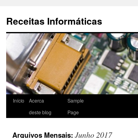
Saltar
para
Receitas Informáticas
o
conteúdo
Início
Acerca
Sample
deste blog
Page
Junho 2017
Arquivos Mensais: