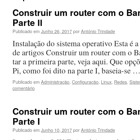
Construir um router com o Ba
Parte
II
Publicado em
Junho 26, 2017
por
António Trindade
Insta­lação do sis­tema oper­a­ti­vo Esta é 
de arti­gos Con­stru­ir um router com o B
tar a primeira parte, veja aqui. Que opç
Pi, como foi dito na parte I, baseia-se 
Publicado em
Administração
,
Configuração
,
Linux
,
Redes
,
Sist
comentário
Construir um router com o Ba
Parte I
Publicado em
Junho 10, 2017
por
António Trindade