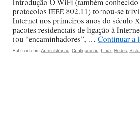
Intro­dução O WiFi (tam­bém con­heci­do 
pro­to­co­los
802.11) tornou-se triv­
IEEE
Inter­net nos primeiros anos do sécu­lo
X
pacotes res­i­den­ci­ais de lig­ação à Inter
(ou “encam­in­hadores”, …
Con­tin­uar a 
Publicado em
Administração
,
Configuração
,
Linux
,
Redes
,
Sist