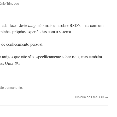
ónio Trindade
tra­da, faz­er deste
blog
, não mais um sobre BSD’s, mas com um
 min­has próprias exper­iên­cias com o sistema.
 de con­hec­i­men­to pessoal.
arti­gos que não são especi­fi­ca­mente sobre
, mas tam­bém
BSD
emas Unix-
like
.
ção permanente
.
História do FreeBSD
→