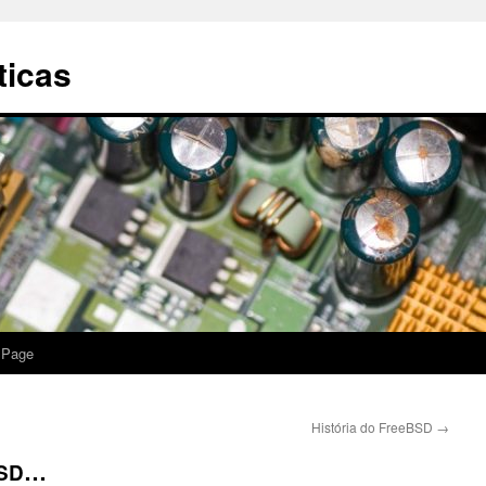
ticas
 Page
História do FreeBSD
→
…
SD