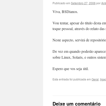
Publicado em
Setembro 27, 2006
por
Ant
Viva, BSDi­anos.
Vou ten­tar, ape­sar do títu­lo des­ta en
toque pes­soal, através do rela­to das
Neste aspec­to, servirá de repositório
De vez em quan­do poderão apare­cer 
sobre Lin­ux, Solaris, e out­ros sis­t
Espero que vos seja útil.
Esta entrada foi publicada em
Geral
.
liga
Deixe um comentário