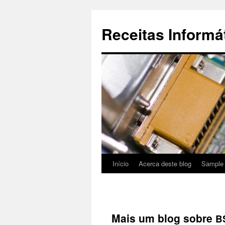
Saltar
para
Receitas Informá
o
conteúdo
Início
Acerca deste blog
Sample
Mais um blog sobre
B