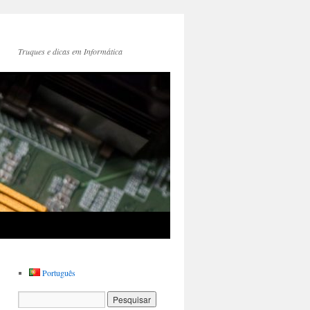
Truques e dicas em Informática
Português