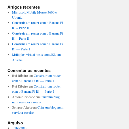
Artigos recentes
Microsoft Mobile Mouse 3600 e
Ubuntu
Construir um router com o Banana Pi
– Parte
R1
III
Construir um router com o Banana Pi
– Parte
R1
II
Construir um router com o Banana Pi
— Parte I
R1
Múltiplos virtual hosts com
em
SSL
Apache
Comentários recentes
Rui Ribeiro
em
Construir um router
com o Banana Pi
— Parte I
R1
Rui Ribeiro
em
Construir um router
com o Banana Pi
— Parte I
R1
AntonioTrindade
em
Criar um blog
num servidor caseiro
Sempre Alerta
em
Criar um blog num
servidor caseiro
Arquivo
Julho 2018