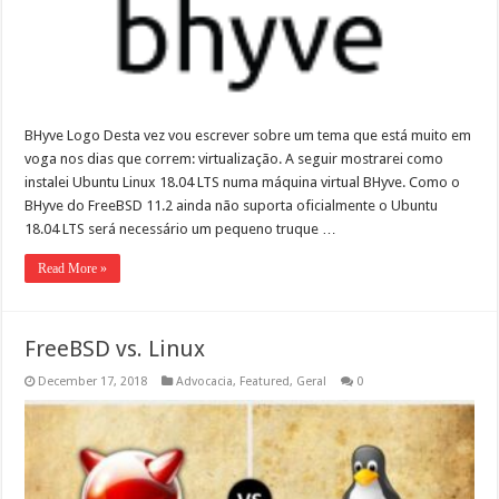
BHyve Logo Des­ta vez vou escr­ev­er sobre um tema que está muito em
voga nos dias que cor­rem: virtualização. A seguir mostrarei como
instalei Ubun­tu Lin­ux 18.04 LTS numa máquina vir­tu­al BHyve. Como o
BHyve do FreeB­SD 11.2 ain­da não supor­ta ofi­cial­mente o Ubun­tu
18.04 LTS será necessário um pequeno truque …
Read More »
FreeBSD vs. Linux
December 17, 2018
Advocacia
,
Featured
,
Geral
0