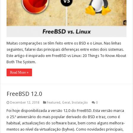
Muitas com­para­ções se têm feito entre os BSD e o Lin­ux. Nas lin­has
seguintes, falarei das prin­ci­pais difer­enças entre estes dois sistemas.
Este arti­go é inspi­ra­do em FreeB­SD vs Lin­ux: 20 Things To Know About
Both The Sys­tem.
Read More »
FreeBSD 12.0
December 12, 2018
Featured
,
Geral
,
Instalação
0
Foi hoje disponi­bi­liza­da a ver­são 12.0 do FreeBSD. Esta ver­são mar­ca
o 25.º aniver­sário do mais pop­u­lar deriva­do do BSD e traz, como é
habit­u­al, actu­al­iza­ções do soft­ware base, bem como alguns mel­ho­ra­
men­tos ao nív­el da vir­tu­al­iza­ção (byhve). Como novi­dades prin­ci­pais,