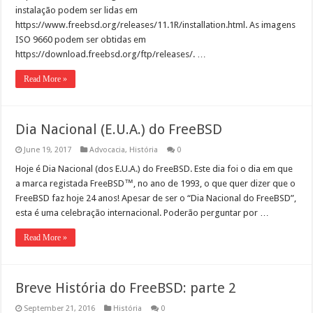
insta­lação podem ser lidas em
https://www.freebsd.org/releases/11.1R/installation.html. As ima­gens
ISO 9660 podem ser obti­das em
https://download.freebsd.org/ftp/releases/. …
Read More »
Dia Nacional (E.U.A.) do FreeBSD
June 19, 2017
Advocacia
,
História
0
Hoje é Dia Nacional (dos E.U.A.) do FreeB­SD. Este dia foi o dia em que
a mar­ca reg­is­ta­da FreeB­SD™, no ano de 1993, o que quer diz­er que o
FreeB­SD faz hoje 24 anos! Ape­sar de ser o “Dia Nacional do FreeB­SD”,
esta é uma cel­e­bração internacional. Poderão per­gun­tar por …
Read More »
Breve História do FreeBSD: parte 2
September 21, 2016
História
0