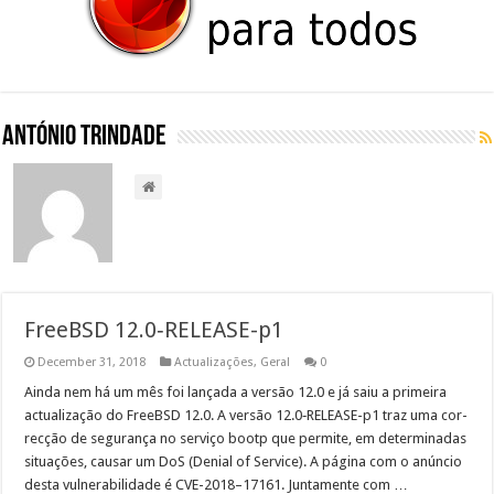
António Trindade
FreeBSD 12.0‑RELEASE-p1
December 31, 2018
Actualizações
,
Geral
0
Ain­da nem há um mês foi lança­da a ver­são 12.0 e já saiu a primeira
actu­al­iza­ção do FreeB­SD 12.0. A ver­são 12.0‑RELEASE-p1 traz uma cor­
recção de segu­rança no serviço bootp que per­mite, em deter­mi­nadas
situ­ações, causar um DoS (Denial of Ser­vice). A pági­na com o anún­cio
des­ta vul­ner­a­bil­i­dade é CVE-2018–17161. Jun­ta­mente com …