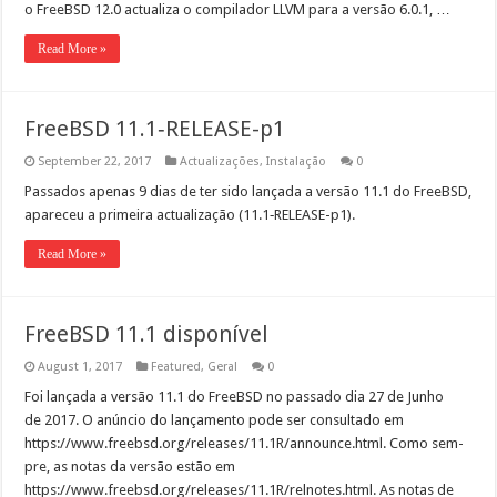
o FreeB­SD 12.0 actu­al­iza o com­pi­lador LLVM para a ver­são 6.0.1, …
Read More »
FreeBSD 11.1‑RELEASE-p1
September 22, 2017
Actualizações
,
Instalação
0
Pas­sa­dos ape­nas 9 dias de ter sido lança­da a ver­são 11.1 do FreeB­SD,
apare­ceu a primeira actu­al­iza­ção (11.1‑RELEASE-p1).
Read More »
FreeBSD 11.1 disponível
August 1, 2017
Featured
,
Geral
0
Foi lança­da a ver­são 11.1 do FreeB­SD no pas­sa­do dia 27 de Jun­ho
de 2017. O anún­cio do lança­men­to pode ser con­sul­ta­do em
https://www.freebsd.org/releases/11.1R/announce.html. Como sem­
pre, as notas da ver­são estão em
https://www.freebsd.org/releases/11.1R/relnotes.html. As notas de