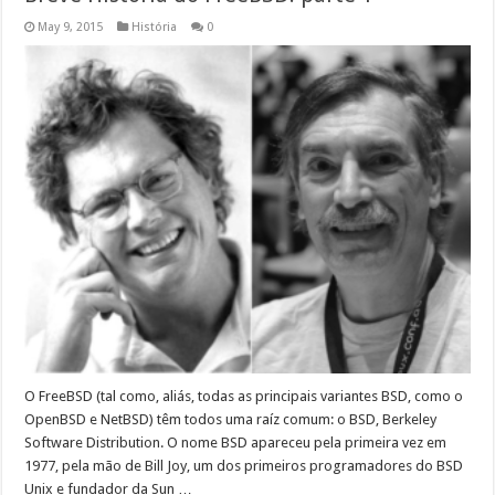
May 9, 2015
História
0
O FreeB­SD (tal como, aliás, todas as prin­ci­pais vari­antes BSD, como o
OpenB­SD e NetB­SD) têm todos uma raíz comum: o BSD, Berke­ley
Soft­ware Dis­tri­b­u­tion. O nome BSD apare­ceu pela primeira vez em
1977, pela mão de Bill Joy, um dos primeiros pro­gra­madores do BSD
Unix e fun­dador da Sun …