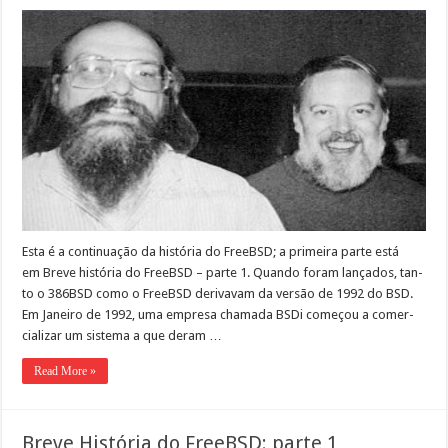
Esta é a con­tin­u­ação da história do FreeB­SD; a primeira parte está
em Breve história do FreeB­SD – parte 1. Quan­do foram lança­dos, tan­
to o 386BSD como o FreeB­SD derivavam da ver­são de 1992 do BSD.
Em Janeiro de 1992, uma empre­sa chama­da BSDi começou a com­er­
cializar um sis­tema a que der­am …
Read More »
Breve História do FreeBSD: parte 1