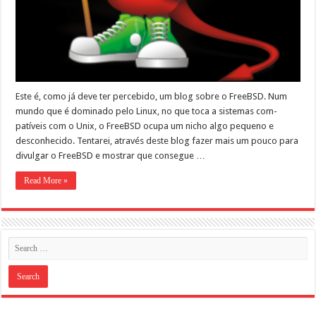
Este é, como já deve ter perce­bido, um blog sobre o FreeBSD. Num
mun­do que é dom­i­na­do pelo Lin­ux, no que toca a sis­temas com­
patíveis com o Unix, o FreeB­SD ocu­pa um nicho algo pequeno e
desconhecido. Tentarei, através deste blog faz­er mais um pouco para
divul­gar o FreeB­SD e mostrar que con­segue …
Read More »