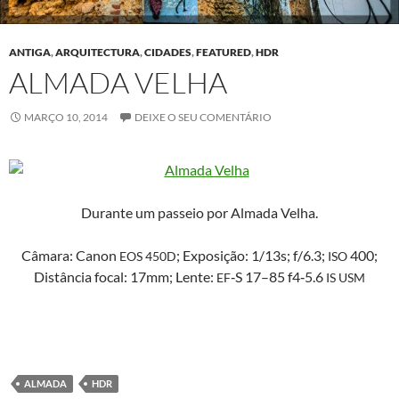
ANTIGA
,
ARQUITECTURA
,
CIDADES
,
FEATURED
,
HDR
ALMADA VELHA
MARÇO 10, 2014
DEIXE O SEU COMENTÁRIO
Durante um pas­seio por Alma­da Velha.
Câmara: Canon
; Exposição: 1/13s; f/6.3;
400;
EOS
450D
ISO
Dis­tân­cia focal: 17mm; Lente:
‑S 17–85 f4‑5.6
EF
IS
USM
ALMADA
HDR