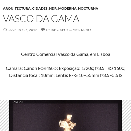
ARQUITECTURA
,
CIDADES
,
HDR
,
MODERNA
,
NOCTURNA
VASCO DA GAMA
JANEIRO 25, 2012
DEIXE O SEU COMENTÁRIO
Cen­tro Com­er­cial Vas­co da Gama, em Lisboa
Câmara: Canon
; Exposição: 1/20s; f/3.5;
1600;
EOS
450D
ISO
Dis­tân­cia focal: 18mm; Lente:
‑S 18–55mm f/3.5–5.6
EF
IS