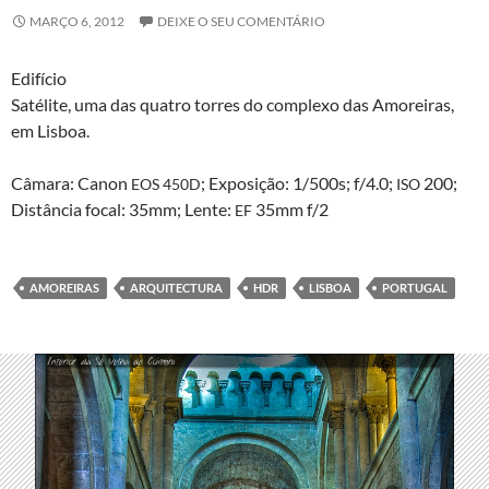
MARÇO 6, 2012
DEIXE O SEU COMENTÁRIO
Edifí­cio
Satélite, uma das qua­tro tor­res do com­plexo das Amor­eiras,
em Lisboa.
Câmara: Canon
; Exposição: 1/500s; f/4.0;
200;
EOS
450D
ISO
Dis­tân­cia focal: 35mm; Lente:
35mm f/2
EF
AMOREIRAS
ARQUITECTURA
HDR
LISBOA
PORTUGAL