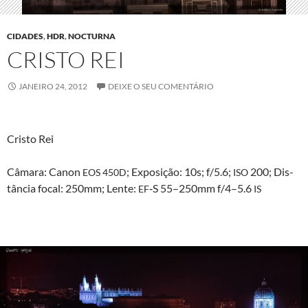
CIDADES
,
HDR
,
NOCTURNA
CRISTO REI
JANEIRO 24, 2012
DEIXE O SEU COMENTÁRIO
Cristo Rei
Câmara: Canon
; Exposição: 10s; f/5.6;
200; Dis­
EOS
450D
ISO
tân­cia focal: 250mm; Lente:
‑S 55–250mm f/4–5.6
EF
IS