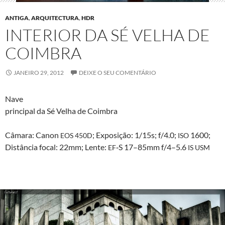
ANTIGA
,
ARQUITECTURA
,
HDR
INTERIOR DA SÉ VELHA DE
COIMBRA
JANEIRO 29, 2012
DEIXE O SEU COMENTÁRIO
Nave
prin­ci­pal da Sé Vel­ha de Coimbra
Câmara: Canon
; Exposição: 1/15s; f/4.0;
1600;
EOS
450D
ISO
Dis­tân­cia focal: 22mm; Lente:
‑S 17–85mm f/4–5.6
EF
IS
USM