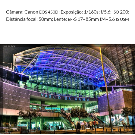
Câmara: Canon
; Exposição: 1/160s; f/5.6;
200;
EOS
450D
ISO
Dis­tân­cia focal: 50mm; Lente:
‑S 17–85mm f/4–5.6
EF
IS
USM