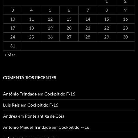
1
2
3
4
5
6
7
8
9
10
11
12
13
14
15
16
17
18
19
20
21
22
23
24
25
26
27
28
29
30
31
« Mar
COMENTÁRIOS RECENTES
António Trindade
em
Cockpit do F‑16
Luis Reis
em
Cockpit do F‑16
Andrea
em
Ponte antiga de Côja
António Miguel Trindade
em
Cockpit do F‑16