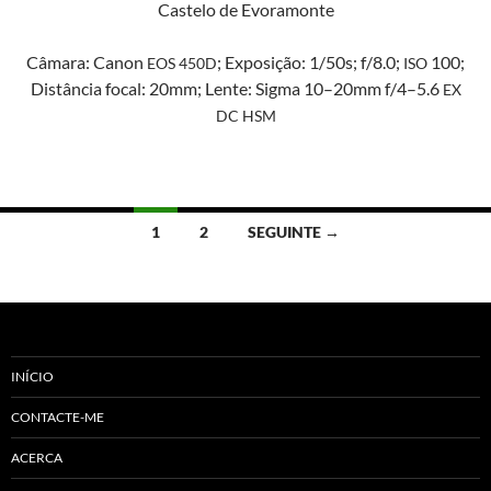
Caste­lo de Evoramonte
Câmara: Canon
; Exposição: 1/50s; f/8.0;
100;
EOS
450D
ISO
Dis­tân­cia focal: 20mm; Lente: Sig­ma 10–20mm f/4–5.6
EX
DC
HSM
Navegação
1
2
SEGUINTE →
de
artigos
INÍCIO
CONTACTE-ME
ACERCA