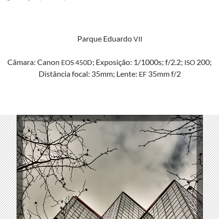
Par­que Eduar­do
VII
Câmara: Canon
; Exposição: 1/1000s; f/2.2;
200;
EOS
450D
ISO
Dis­tân­cia focal: 35mm; Lente:
35mm f/2
EF