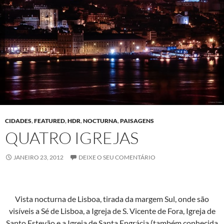
CIDADES
,
FEATURED
,
HDR
,
NOCTURNA
,
PAISAGENS
QUATRO IGREJAS
JANEIRO 23, 2012
DEIXE O SEU COMENTÁRIO
Vista noc­tur­na de Lis­boa, tira­da da margem Sul, onde são
visíveis a Sé de Lis­boa, a Igre­ja de S. Vicente de Fora, Igre­ja de
San­to Estevão e a Igre­ja de San­ta Engrá­cia (tam­bém con­heci­da