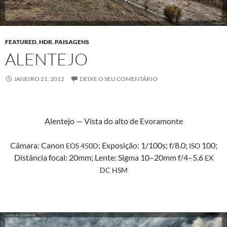
FEATURED
,
HDR
,
PAISAGENS
ALENTEJO
JANEIRO 21, 2012
DEIXE O SEU COMENTÁRIO
Alen­te­jo — Vista do alto de Evoramonte
Câmara: Canon
; Exposição: 1/100s; f/8.0;
100;
EOS
450D
ISO
Dis­tân­cia focal: 20mm; Lente: Sig­ma 10–20mm f/4–5.6
EX
DC
HSM