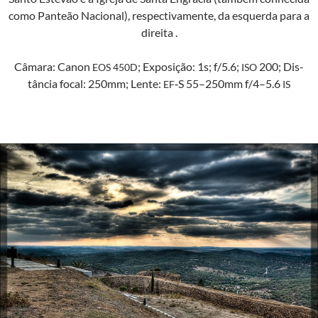
como Pan­teão Nacional), respec­ti­va­mente, da esquer­da para a
direita .
Câmara: Canon
; Exposição: 1s; f/5.6;
200; Dis­
EOS
450D
ISO
tân­cia focal: 250mm; Lente:
‑S 55–250mm f/4–5.6
EF
IS