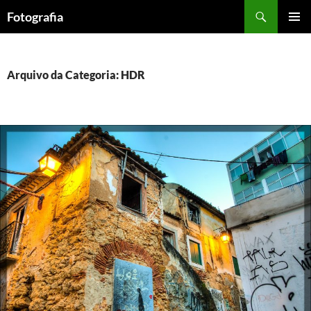
Saltar
Procurar
Fotografia
para
MENU
o
PRIMÁR
conteúdo
Arquivo da Categoria: HDR