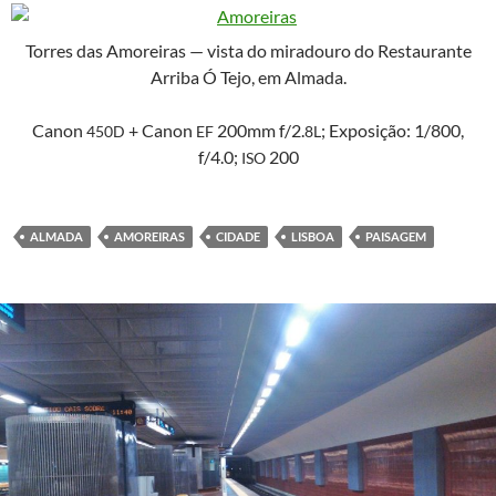
Tor­res das Amor­eiras — vista do miradouro do Restau­rante
Arri­ba Ó Tejo, em Almada.
Canon
+ Canon
200mm f/2.
; Exposição: 1/800,
450D
EF
8L
f/4.0;
200
ISO
ALMADA
AMOREIRAS
CIDADE
LISBOA
PAISAGEM