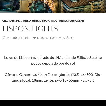
CIDADES
,
FEATURED
,
HDR
,
LISBOA
,
NOCTURNA
,
PAISAGENS
LISBON LIGHTS
JANEIRO 11, 2012
DEIXE O SEU COMENTÁRIO
Luzes de Lis­boa:
tira­do do 14.º andar do Edifí­cio Satélite
HDR
pouco depois do por do sol
Câmara: Canon
; Exposição: 1s; f/3.5;
800; Dis­
EOS
450D
ISO
tân­cia focal: 18mm; Lente:
‑S 18–55mm f/3.5–5.6
EF