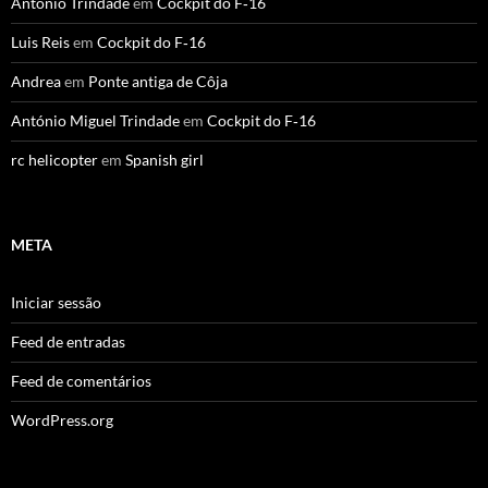
António Trindade
em
Cockpit do F‑16
Luis Reis
em
Cockpit do F‑16
Andrea
em
Ponte antiga de Côja
António Miguel Trindade
em
Cockpit do F‑16
rc helicopter
em
Spanish girl
META
Iniciar sessão
Feed de entradas
Feed de comentários
WordPress.org