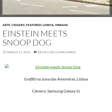
ARTE
,
CIDADES
,
FEATURED
,
LISBOA
,
URBANA
EINSTEIN MEETS
SNOOP DOG
MARÇO 17, 2014
DEIXE O SEU COMENTÁRIO
Graf­fi­ti
na zona das Amor­eiras, Lisboa
Câmera: Sam­sung Galaxy
S2