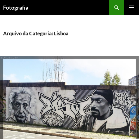
Saltar
Procurar
Fotografia
para
MENU
o
PRIMÁR
conteúdo
Arquivo da Categoria: Lisboa