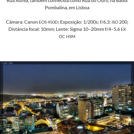
Rua Áurea, tam­bém con­heci­da como Rua do Ouro, na Baixa
Pom­bali­na, em Lisboa
Câmara: Canon
; Exposição: 1/200s; f/6.3;
200;
EOS
450D
ISO
Dis­tân­cia focal: 10mm; Lente: Sig­ma 10–20mm f/4–5.6
EX
DC
HSM