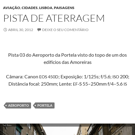
AVIAÇÃO
,
CIDADES
,
LISBOA
,
PAISAGENS
PISTA DE ATERRAGEM
ABRIL 30, 2012
DEIXE O SEU COMENTÁRIO
Pista 03 do Aero­por­to da Portela vis­to do topo de um dos
edifí­cios das Amoreiras
Câmara: Canon
; Exposição: 1/125s; f/5.6;
200;
EOS
450D
ISO
Dis­tân­cia focal: 250mm; Lente:
‑S 55–250mm f/4–5.6
EF
IS
AEROPORTO
PORTELA