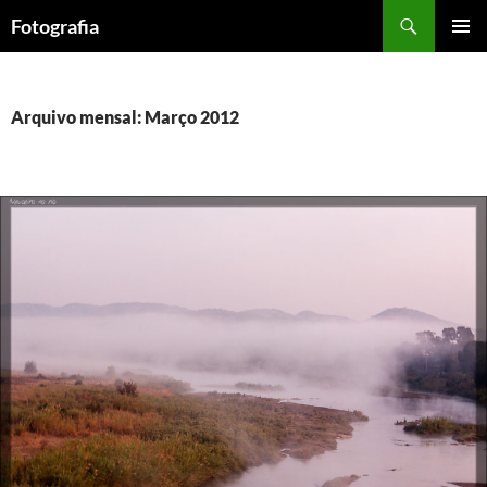
Saltar
Procurar
Fotografia
para
MENU
o
PRIMÁR
conteúdo
Arquivo mensal: Março 2012