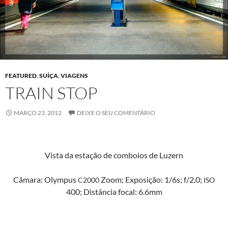
FEATURED
,
SUÍÇA
,
VIAGENS
TRAIN STOP
MARÇO 23, 2012
DEIXE O SEU COMENTÁRIO
Vista da estação de com­boios de Luzern
Câmara: Olym­pus
Zoom; Exposição: 1/6s; f/2.0;
C2000
ISO
400; Dis­tân­cia focal: 6.6mm