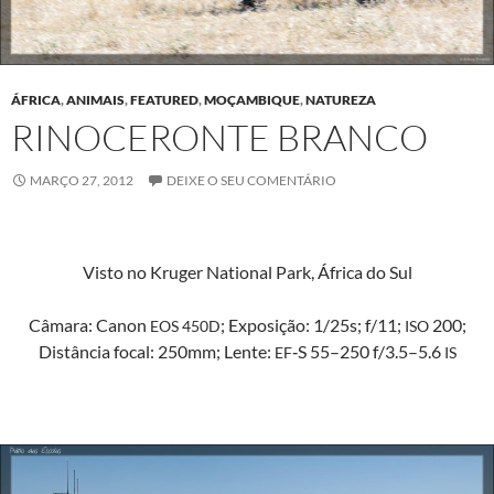
ÁFRICA
,
ANIMAIS
,
FEATURED
,
MOÇAMBIQUE
,
NATUREZA
RINOCERONTE BRANCO
MARÇO 27, 2012
DEIXE O SEU COMENTÁRIO
Vis­to no Kruger Nation­al Park, África do Sul
Câmara: Canon
; Exposição: 1/25s; f/11;
200;
EOS
450D
ISO
Dis­tân­cia focal: 250mm; Lente:
‑S 55–250 f/3.5–5.6
EF
IS