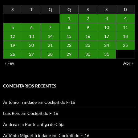
S
T
Q
Q
S
S
D
1
2
3
4
5
6
7
8
9
10
11
12
13
14
15
16
17
18
19
20
21
22
23
24
25
26
27
28
29
30
31
« Fev
Abr »
COMENTÁRIOS RECENTES
António Trindade
em
Cockpit do F‑16
Luis Reis
em
Cockpit do F‑16
Andrea
em
Ponte antiga de Côja
António Miguel Trindade
em
Cockpit do F‑16