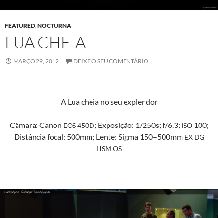
FEATURED
,
NOCTURNA
LUA CHEIA
MARÇO 29, 2012
DEIXE O SEU COMENTÁRIO
A Lua cheia no seu explendor
Câmara: Canon
; Exposição: 1/250s; f/6.3;
100;
EOS
450D
ISO
Dis­tân­cia focal: 500mm; Lente: Sig­ma 150–500mm
EX
DG
HSM
OS