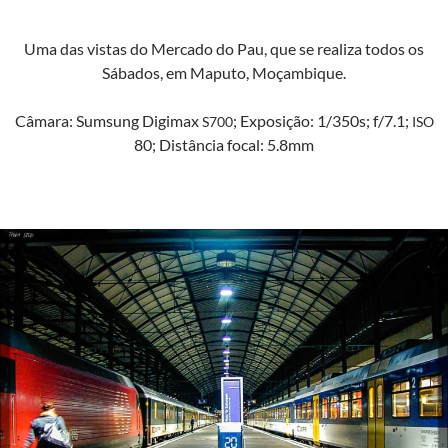
Uma das vis­tas do Mer­ca­do do Pau, que se real­iza todos os
Sába­dos, em Maputo, Moçambique.
Câmara: Sum­sung Digi­max
; Exposição: 1/350s; f/7.1;
S700
ISO
80; Dis­tân­cia focal: 5.8mm