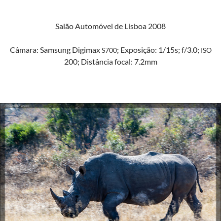
Salão Automóv­el de Lis­boa 2008
Câmara: Sam­sung Digi­max
; Exposição: 1/15s; f/3.0;
S700
ISO
200; Dis­tân­cia focal: 7.2mm