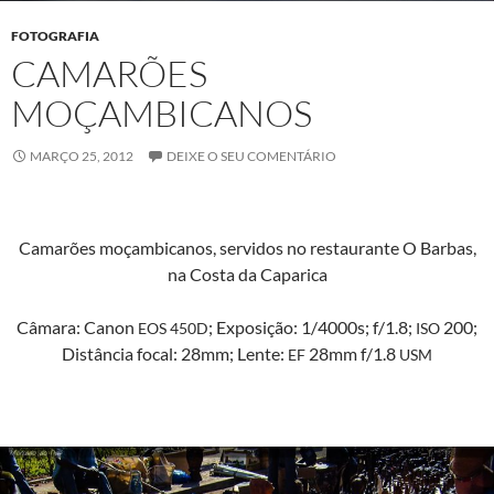
FOTOGRAFIA
CAMARÕES
MOÇAMBICANOS
MARÇO 25, 2012
DEIXE O SEU COMENTÁRIO
Camarões moçam­bi­canos, servi­dos no restau­rante O Bar­bas,
na Cos­ta da Caparica
Câmara: Canon
; Exposição: 1/4000s; f/1.8;
200;
EOS
450D
ISO
Dis­tân­cia focal: 28mm; Lente:
28mm f/1.8
EF
USM