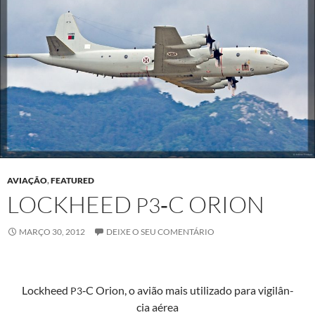
AVIAÇÃO
,
FEATURED
LOCKHEED
‑C ORION
P3
MARÇO 30, 2012
DEIXE O SEU COMENTÁRIO
Lock­heed
‑C Ori­on, o avião mais uti­liza­do para vig­ilân­
P3
cia aérea