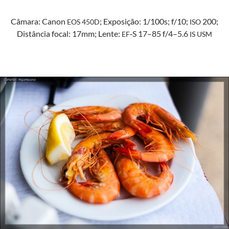
Câmara: Canon
; Exposição: 1/100s; f/10;
200;
EOS
450D
ISO
Dis­tân­cia focal: 17mm; Lente:
‑S 17–85 f/4–5.6
EF
IS
USM