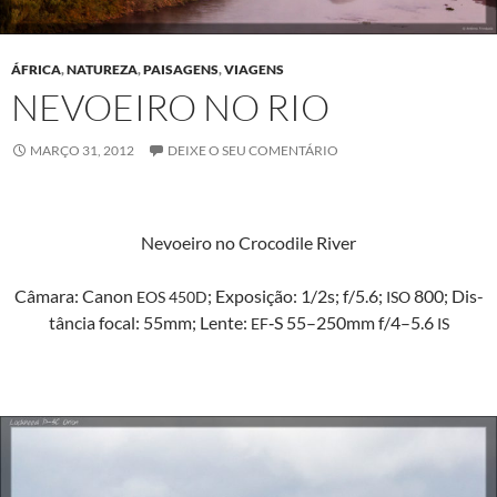
ÁFRICA
,
NATUREZA
,
PAISAGENS
,
VIAGENS
NEVOEIRO NO RIO
MARÇO 31, 2012
DEIXE O SEU COMENTÁRIO
Nevoeiro no Croc­o­dile River
Câmara: Canon
; Exposição: 1/2s; f/5.6;
800; Dis­
EOS
450D
ISO
tân­cia focal: 55mm; Lente:
‑S 55–250mm f/4–5.6
EF
IS