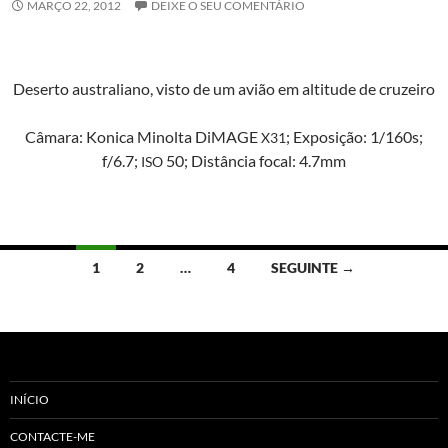
MARÇO 22, 2012
DEIXE O SEU COMENTÁRIO
Deser­to aus­traliano, vis­to de um avião em alti­tude de cruzeiro
Câmara: Kon­i­ca Minol­ta DiM­AGE
; Exposição: 1/160s;
X31
f/6.7;
50; Dis­tân­cia focal: 4.7mm
ISO
Navegação
1
2
…
4
SEGUINTE →
de
artigos
INÍCIO
CONTACTE-ME