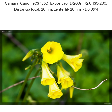
Câmara: Canon
; Exposição: 1/200s; f/2.0;
200;
EOS
450D
ISO
Dis­tân­cia focal: 28mm; Lente:
28mm f/1.8
EF
USM