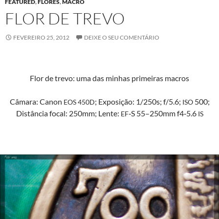
FEATURED
,
FLORES
,
MACRO
FLOR DE TREVO
FEVEREIRO 25, 2012
DEIXE O SEU COMENTÁRIO
Flor de tre­vo: uma das min­has primeiras macros
Câmara: Canon
; Exposição: 1/250s; f/5.6;
500;
EOS
450D
ISO
Dis­tân­cia focal: 250mm; Lente:
‑S 55–250mm f4‑5.6
EF
IS