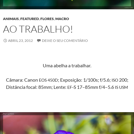
ANIMAIS
,
FEATURED
,
FLORES
,
MACRO
AO TRABALHO!
ABRIL 23, 2012
DEIXE O SEU COMENTÁRIO
Uma abel­ha a trabalhar.
Câmara: Canon
; Exposição: 1/100s; f/5.6;
200;
EOS
450D
ISO
Dis­tân­cia focal: 85mm; Lente:
‑S 17–85mm f/4–5.6
EF
IS
USM