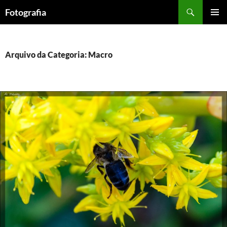
Saltar
Procurar
Fotografia
para
MENU
o
PRIMÁR
conteúdo
Arquivo da Categoria: Macro