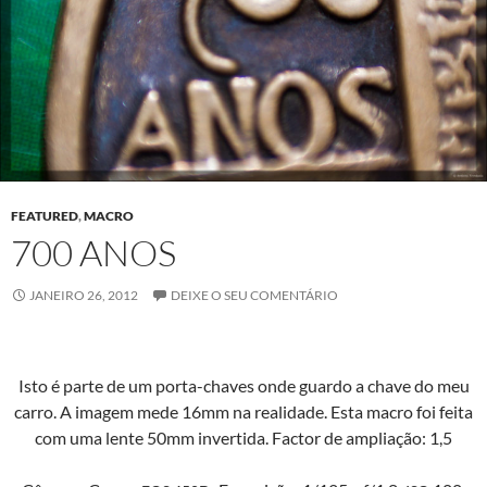
FEATURED
,
MACRO
700 ANOS
JANEIRO 26, 2012
DEIXE O SEU COMENTÁRIO
Isto é parte de um por­ta-chaves onde guar­do a chave do meu
car­ro. A imagem mede 16mm na real­i­dade. Esta macro foi fei­ta
com uma lente 50mm inver­ti­da. Fac­tor de ampli­ação: 1,5