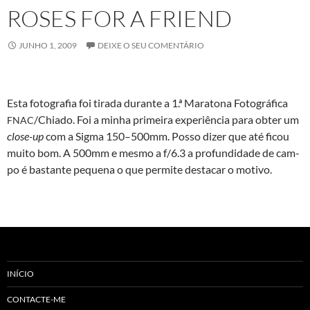
ROSES FOR A FRIEND
JUNHO 1, 2009
DEIXE O SEU COMENTÁRIO
Esta fotografia foi tira­da durante a 1.ª Mara­tona Fotográ­fi­ca
/Chiado. Foi a min­ha primeira exper­iên­cia para obter um
FNAC
close-up
com a Sig­ma 150–500mm. Pos­so diz­er que até ficou
muito bom. A 500mm e mes­mo a f/6.3 a pro­fun­di­dade de cam­
po é bas­tante peque­na o que per­mite destacar o motivo.
INÍCIO
CONTACTE-ME