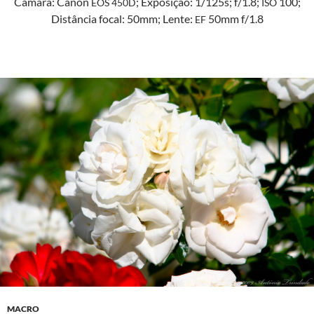
Câmara: Canon
; Exposição: 1/125s; f/1.8;
100;
EOS
450D
ISO
Dis­tân­cia focal: 50mm; Lente:
50mm f/1.8
EF
MACRO