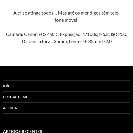
A crise atinge todos… Mas até os mendi­gos têm tele­
fone móvel!
Câmara: Canon
; Exposição: 1/100s; f/6.3;
200;
EOS
450D
ISO
Dis­tân­cia focal: 35mm; Lente:
35mm f/2.0
EF
INÍCIO
CONTACTE-ME
ACERCA
ARTIGOS RECENTES