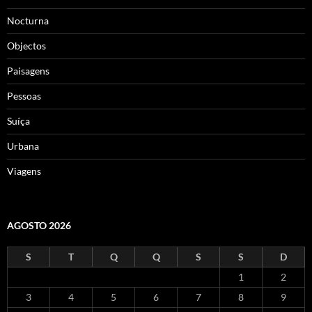
Nocturna
Objectos
Paisagens
Pessoas
Suíça
Urbana
Viagens
AGOSTO 2026
S
T
Q
Q
S
S
D
1
2
3
4
5
6
7
8
9