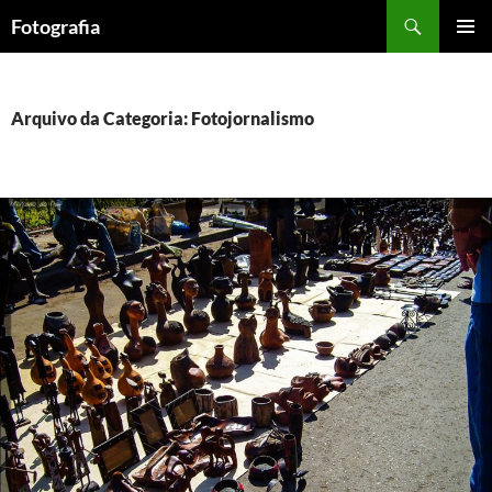
Saltar
Procurar
Fotografia
para
MENU
o
PRIMÁR
conteúdo
Arquivo da Categoria: Fotojornalismo