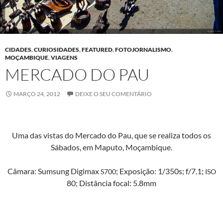
CIDADES
,
CURIOSIDADES
,
FEATURED
,
FOTOJORNALISMO
,
MOÇAMBIQUE
,
VIAGENS
MERCADO DO PAU
MARÇO 24, 2012
DEIXE O SEU COMENTÁRIO
Uma das vis­tas do Mer­ca­do do Pau, que se real­iza todos os
Sába­dos, em Maputo, Moçambique.
Câmara: Sum­sung Digi­max
; Exposição: 1/350s; f/7.1;
S700
ISO
80; Dis­tân­cia focal: 5.8mm