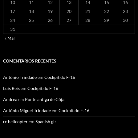
10
11
12
13
14
15
16
17
18
19
20
21
22
23
24
25
26
27
28
29
30
31
« Mar
COMENTÁRIOS RECENTES
António Trindade
em
Cockpit do F‑16
Luis Reis
em
Cockpit do F‑16
Andrea
em
Ponte antiga de Côja
António Miguel Trindade
em
Cockpit do F‑16
rc helicopter
em
Spanish girl