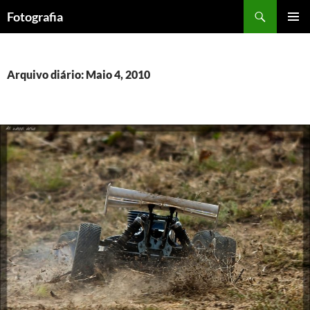
Saltar
Procurar
Fotografia
para
MENU
o
PRIMÁR
conteúdo
Arquivo diário: Maio 4, 2010