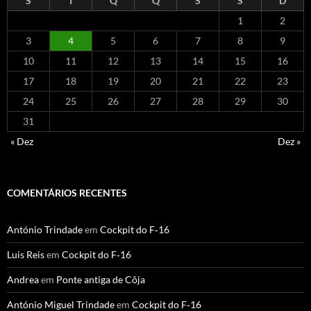
S
T
Q
Q
S
S
D
1
2
3
4
5
6
7
8
9
10
11
12
13
14
15
16
17
18
19
20
21
22
23
24
25
26
27
28
29
30
31
« Dez
Dez »
COMENTÁRIOS RECENTES
António Trindade
em
Cockpit do F‑16
Luis Reis
em
Cockpit do F‑16
Andrea
em
Ponte antiga de Côja
António Miguel Trindade
em
Cockpit do F‑16