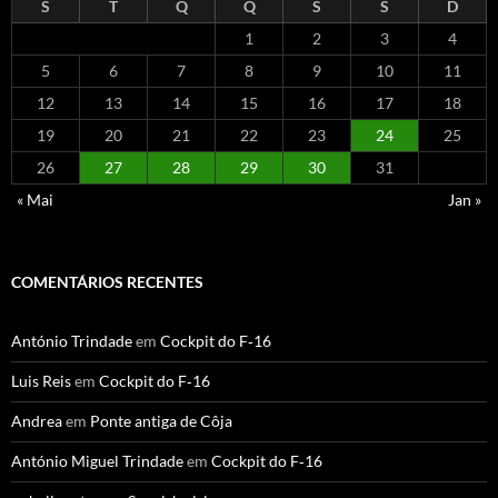
S
T
Q
Q
S
S
D
1
2
3
4
5
6
7
8
9
10
11
12
13
14
15
16
17
18
19
20
21
22
23
24
25
26
27
28
29
30
31
« Mai
Jan »
COMENTÁRIOS RECENTES
António Trindade
em
Cockpit do F‑16
Luis Reis
em
Cockpit do F‑16
Andrea
em
Ponte antiga de Côja
António Miguel Trindade
em
Cockpit do F‑16