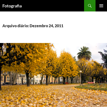
Saltar
Procurar
Fotografia
para
MENU
o
PRIMÁR
conteúdo
Arquivo diário: Dezembro 24, 2011