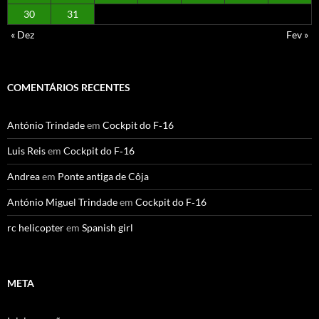
30
31
« Dez
Fev »
COMENTÁRIOS RECENTES
António Trindade
em
Cockpit do F‑16
Luis Reis
em
Cockpit do F‑16
Andrea
em
Ponte antiga de Côja
António Miguel Trindade
em
Cockpit do F‑16
rc helicopter
em
Spanish girl
META