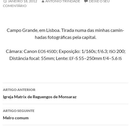
JANEIRO 18, 2012
ANTÓNIO TRINDADE
DEIXE O SEU
COMENTÁRIO
Cam­po Grande, em Lis­boa. Tira­da numa das min­has cam­in­
hadas fotográ­fi­cas pela capital.
Câmara: Canon
; Exposição: 1/160s; f/6.3;
200;
EOS
450D
ISO
Dis­tân­cia focal: 55mm; Lente:
‑S 55–250mm f/4–5.6
EF
IS
Navegação
ARTIGO ANTERIOR
de
Igreja Matrix de Reguengos de Monsaraz
artigos
ARTIGO SEGUINTE
Melro comum