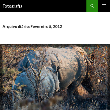
Saltar
Procurar
Fotografia
para
MENU
o
PRIMÁR
conteúdo
Arquivo diário: Fevereiro 5, 2012