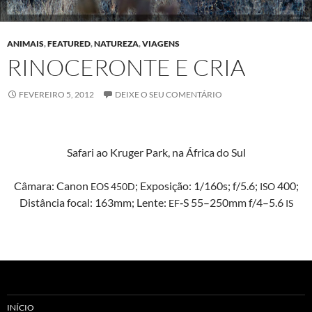
ANIMAIS
,
FEATURED
,
NATUREZA
,
VIAGENS
RINOCERONTE E CRIA
FEVEREIRO 5, 2012
DEIXE O SEU COMENTÁRIO
Safari ao Kruger Park, na África do Sul
Câmara: Canon
; Exposição: 1/160s; f/5.6;
400;
EOS
450D
ISO
Dis­tân­cia focal: 163mm; Lente:
‑S 55–250mm f/4–5.6
EF
IS
INÍCIO