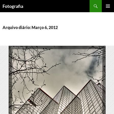
Saltar
Procurar
Fotografia
para
MENU
o
PRIMÁR
conteúdo
Arquivo diário: Março 6, 2012