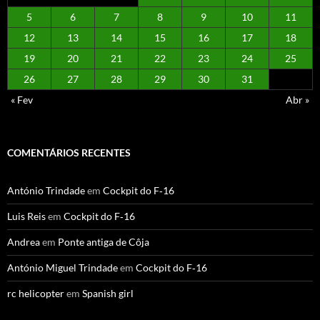
5
6
7
8
9
10
11
12
13
14
15
16
17
18
19
20
21
22
23
24
25
26
27
28
29
30
31
« Fev
Abr »
COMENTÁRIOS RECENTES
António Trindade
em
Cockpit do F‑16
Luis Reis
em
Cockpit do F‑16
Andrea
em
Ponte antiga de Côja
António Miguel Trindade
em
Cockpit do F‑16
rc helicopter
em
Spanish girl