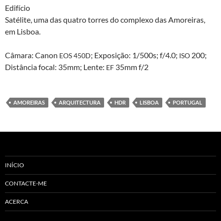
Edifí­cio
Satélite, uma das qua­tro tor­res do com­plexo das Amor­eiras,
em Lisboa.
Câmara: Canon
; Exposição: 1/500s; f/4.0;
200;
EOS
450D
ISO
Dis­tân­cia focal: 35mm; Lente:
35mm f/2
EF
AMOREIRAS
ARQUITECTURA
HDR
LISBOA
PORTUGAL
INÍCIO
CONTACTE-ME
ACERCA