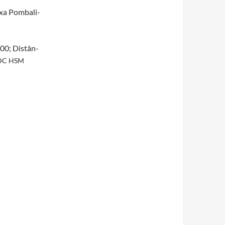
xa Pom­bali­
00; Dis­tân­
DC
HSM