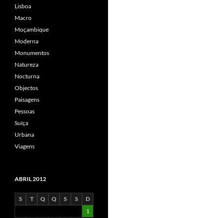
Lisboa
Macro
Moçambique
Moderna
Monumentos
Natureza
Nocturna
Objectos
Paisagens
Pessoas
Suíça
Urbana
Viagens
ABRIL 2012
S
T
Q
Q
S
S
D
1