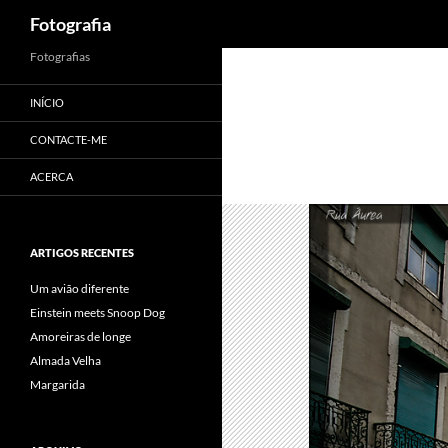
Procurar
Fotografia
Saltar
Fotografias
para
INÍCIO
o
conteúdo
CONTACTE-ME
ACERCA
ARTIGOS RECENTES
Um avião diferente
Einstein meets Snoop Dog
Amoreiras de longe
Almada Velha
Margarida