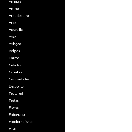
Animais
Antiga
Arquitectura
Arte
Austrália
Aves
Aviação
Bélgica
Carros
Cidades
Coimbra
Curiosidades
Desporto
Featured
Festas
Flores
Fotografia
Fotojornalismo
HDR