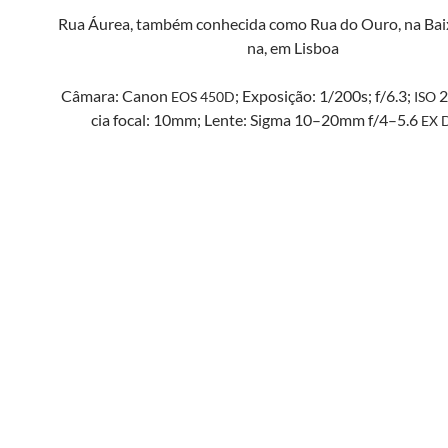
Rua Áurea, tam­bém con­heci­da como Rua do Ouro, na Bai
na, em Lisboa
Câmara: Canon
; Exposição: 1/200s; f/6.3;
2
EOS
450D
ISO
cia focal: 10mm; Lente: Sig­ma 10–20mm f/4–5.6
EX