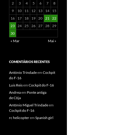
2
3
4
5
6
7
8
9
10
11
12
13
14
15
16
17
18
19
20
21
22
23
24
25
26
27
28
29
30
« Mar
Mai »
COMENTÁRIOS RECENTES
António Trindade
em
Cockpit
do F‑16
Luis Reis
em
Cockpit do F‑16
Andrea
em
Ponte antiga
de Côja
António Miguel Trindade
em
Cockpit do F‑16
rc helicopter
em
Spanish girl