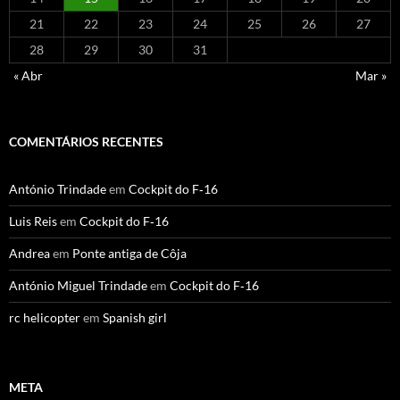
21
22
23
24
25
26
27
28
29
30
31
« Abr
Mar »
COMENTÁRIOS RECENTES
António Trindade
em
Cockpit do F‑16
Luis Reis
em
Cockpit do F‑16
Andrea
em
Ponte antiga de Côja
António Miguel Trindade
em
Cockpit do F‑16
rc helicopter
em
Spanish girl
META