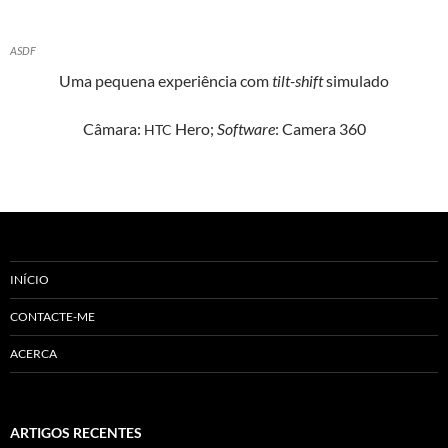
ASDF
Uma peque­na exper­iên­cia com
tilt-shift
simulado
Câmara:
Hero;
Soft­ware
: Cam­era 360
HTC
INÍCIO
CONTACTE-ME
ACERCA
ARTIGOS RECENTES