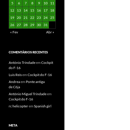
5
6
7
8
9
10
11
12
13
14
15
16
17
18
19
20
21
22
23
24
25
26
27
28
29
30
31
« Fev
Abr »
COMENTÁRIOS RECENTES
António Trindade
em
Cockpit
do F‑16
Luis Reis
em
Cockpit do F‑16
Andrea
em
Ponte antiga
de Côja
António Miguel Trindade
em
Cockpit do F‑16
rc helicopter
em
Spanish girl
META