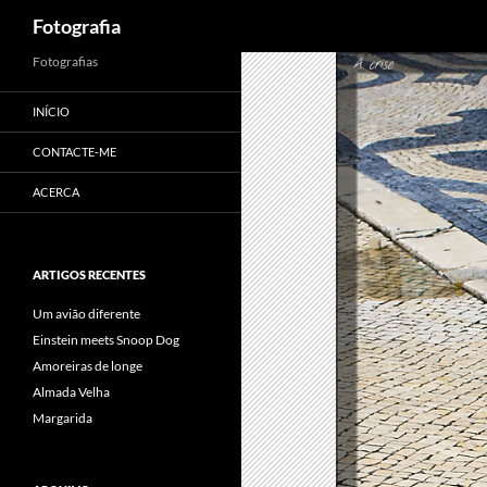
Procurar
Fotografia
Saltar
Fotografias
para
INÍCIO
o
conteúdo
CONTACTE-ME
ACERCA
ARTIGOS RECENTES
Um avião diferente
Einstein meets Snoop Dog
Amoreiras de longe
Almada Velha
Margarida