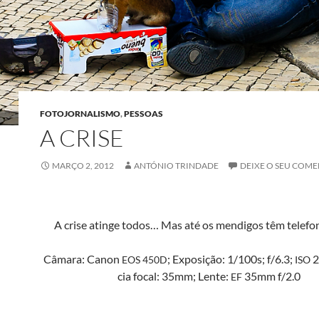
FOTOJORNALISMO
,
PESSOAS
A CRISE
MARÇO 2, 2012
ANTÓNIO TRINDADE
DEIXE O SEU COM
A crise atinge todos… Mas até os mendi­gos têm tele­fo
Câmara: Canon
; Exposição: 1/100s; f/6.3;
2
EOS
450D
ISO
cia focal: 35mm; Lente:
35mm f/2.0
EF