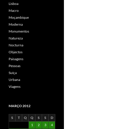
Lisboa
Macro
Moçambique
Moderna
Monumentos
Natureza
Nocturna
Objectos
Paisagens
Pessoas
Suíça
Urbana
Viagens
MARÇO 2012
S
T
Q
Q
S
S
D
1
2
3
4