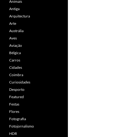
Animais
Antiga
Arquitectura
Arte
Austrália
Aves
Aviação
Bélgica
Carros
Cidades
Coimbra
Curiosidades
Desporto
Featured
Festas
Flores
Fotografia
Fotojornalismo
HDR