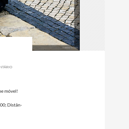
ENTÁRIO
ne móvel!
00; Dis­tân­