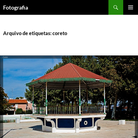
Saltar
Procurar
Fotografia
para
MENU
o
PRIMÁR
conteúdo
Arquivo de etiquetas: coreto