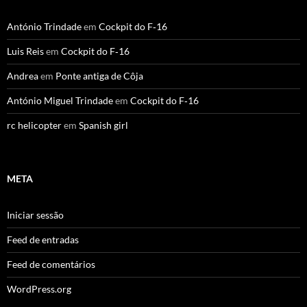
António Trindade
em
Cockpit do F‑16
Luis Reis
em
Cockpit do F‑16
Andrea
em
Ponte antiga de Côja
António Miguel Trindade
em
Cockpit do F‑16
rc helicopter
em
Spanish girl
META
Iniciar sessão
Feed de entradas
Feed de comentários
WordPress.org