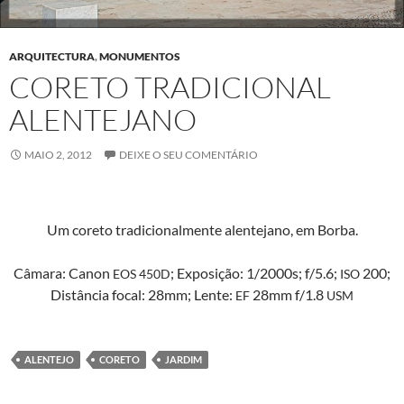
ARQUITECTURA
,
MONUMENTOS
CORETO TRADICIONAL
ALENTEJANO
MAIO 2, 2012
DEIXE O SEU COMENTÁRIO
Um core­to tradi­cional­mente alen­te­jano, em Borba.
Câmara: Canon
; Exposição: 1/2000s; f/5.6;
200;
EOS
450D
ISO
Dis­tân­cia focal: 28mm; Lente:
28mm f/1.8
EF
USM
ALENTEJO
CORETO
JARDIM