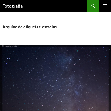
Saltar
Procurar
Fotografia
para
MENU
o
PRIMÁR
conteúdo
Arquivo de etiquetas: estrelas