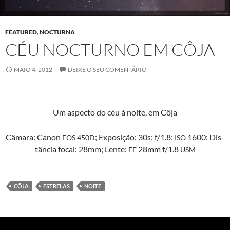
FEATURED
,
NOCTURNA
CÉU NOCTURNO EM CÔJA
MAIO 4, 2012
DEIXE O SEU COMENTÁRIO
Um aspec­to do céu à noite, em Côja
Câmara: Canon
; Exposição: 30s; f/1.8;
1600; Dis­
EOS
450D
ISO
tân­cia focal: 28mm; Lente:
28mm f/1.8
EF
USM
CÔJA
ESTRELAS
NOITE