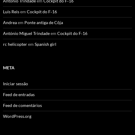
António Trindade
em
Cockpit do F‑16
Luis Reis
em
Cockpit do F‑16
Andrea
em
Ponte antiga de Côja
António Miguel Trindade
em
Cockpit do F‑16
rc helicopter
em
Spanish girl
META
Iniciar sessão
Feed de entradas
Feed de comentários
WordPress.org