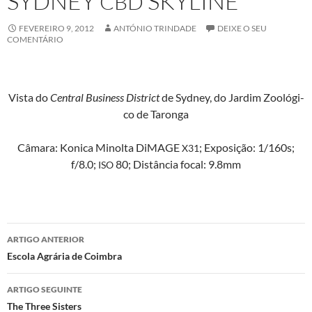
SYDNEY
SKYLINE
CBD
FEVEREIRO 9, 2012
ANTÓNIO TRINDADE
DEIXE O SEU
COMENTÁRIO
Vista do
Cen­tral Busi­ness Dis­trict
de Syd­ney, do Jardim Zoológi­
co de Taronga
Câmara: Kon­i­ca Minol­ta DiM­AGE
; Exposição: 1/160s;
X31
f/8.0;
80; Dis­tân­cia focal: 9.8mm
ISO
Navegação
ARTIGO ANTERIOR
de
Escola Agrária de Coimbra
artigos
ARTIGO SEGUINTE
The Three Sisters