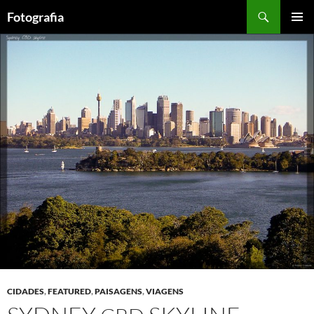
Saltar
Procurar
Fotografia
para
MENU
o
PRIMÁR
conteúdo
CIDADES
,
FEATURED
,
PAISAGENS
,
VIAGENS