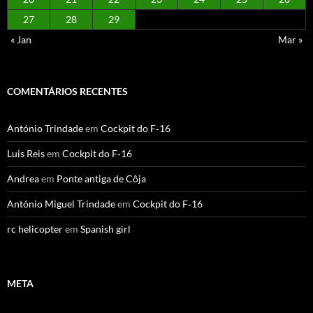
27
28
29
« Jan
Mar »
COMENTÁRIOS RECENTES
António Trindade
em
Cockpit do F‑16
Luis Reis
em
Cockpit do F‑16
Andrea
em
Ponte antiga de Côja
António Miguel Trindade
em
Cockpit do F‑16
rc helicopter
em
Spanish girl
META