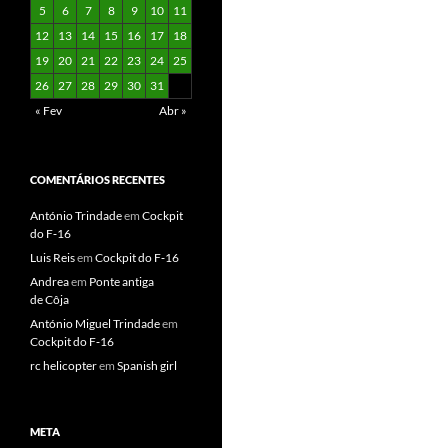
5
6
7
8
9
10
11
12
13
14
15
16
17
18
19
20
21
22
23
24
25
26
27
28
29
30
31
« Fev
Abr »
COMENTÁRIOS RECENTES
António Trindade
em
Cockpit
do F‑16
Luis Reis
em
Cockpit do F‑16
Andrea
em
Ponte antiga
de Côja
António Miguel Trindade
em
Cockpit do F‑16
rc helicopter
em
Spanish girl
META