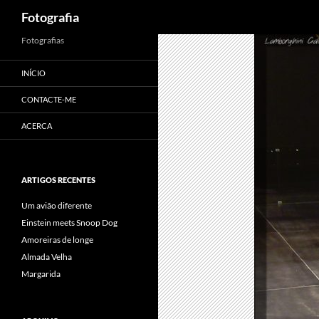
Procurar
Fotografia
Saltar
Fotografias
para
INÍCIO
o
conteúdo
CONTACTE-ME
ACERCA
ARTIGOS RECENTES
Um avião diferente
Einstein meets Snoop Dog
Amoreiras de longe
Almada Velha
Margarida