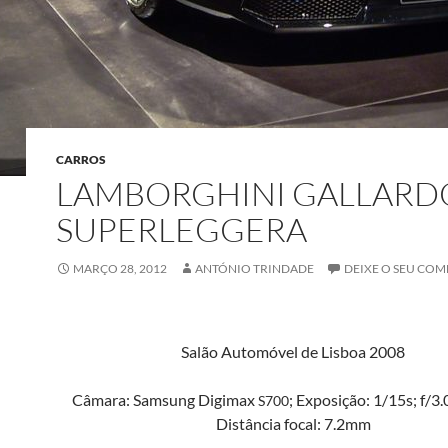
CARROS
LAMBORGHINI GALLARD
SUPERLEGGERA
MARÇO 28, 2012
ANTÓNIO TRINDADE
DEIXE O SEU CO
Salão Automóv­el de Lis­boa 2008
Câmara: Sam­sung Digi­max
; Exposição: 1/15s; f/3.
S700
Dis­tân­cia focal: 7.2mm