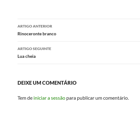
Navegação
ARTIGO ANTERIOR
de
Rinoceronte branco
artigos
ARTIGO SEGUINTE
Lua cheia
DEIXE UM COMENTÁRIO
Tem de
iniciar a sessão
para publicar um comentário.