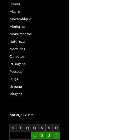
Lisboa
Macro
Moçambique
Moderna
Monumentos
Natureza
Nocturna
Objectos
Paisagens
Pessoas
Suíça
Urbana
Viagens
MARÇO 2012
S
T
Q
Q
S
S
D
1
2
3
4