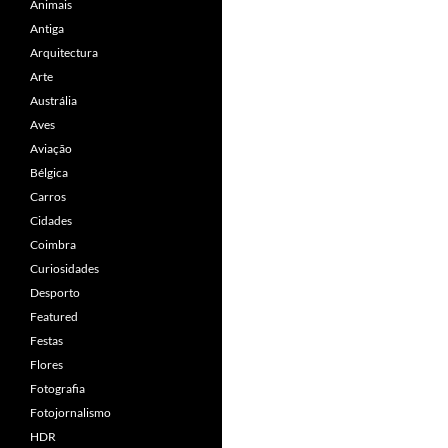
Animais
Antiga
Arquitectura
Arte
Austrália
Aves
Aviação
Bélgica
Carros
Cidades
Coimbra
Curiosidades
Desporto
Featured
Festas
Flores
Fotografia
Fotojornalismo
HDR