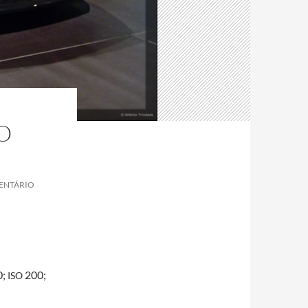
O
MENTÁRIO
0;
200;
ISO