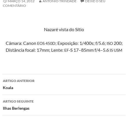
MARÇO 14, 2012
ANTÓNIO TRINDADE
DEIXE O SEU
COMENTÁRIO
Nazaré vista do Sítio
Câmara: Canon
; Exposição: 1/400s; f/5.6;
200;
EOS
450D
ISO
Dis­tân­cia focal: 17mm; Lente:
‑S 17–85mm f/4–5.6
EF
IS
USM
Navegação
ARTIGO ANTERIOR
de
Koala
artigos
ARTIGO SEGUINTE
Ilhas Berlengas