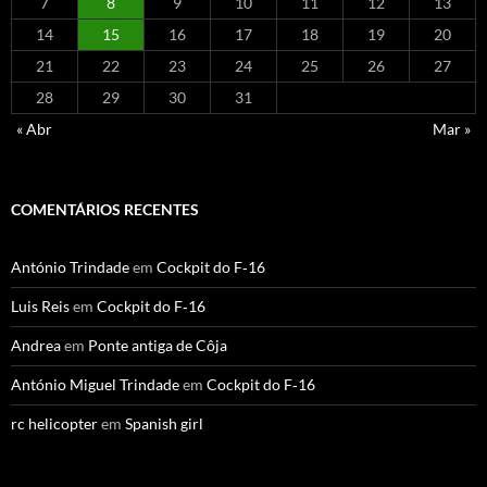
7
8
9
10
11
12
13
14
15
16
17
18
19
20
21
22
23
24
25
26
27
28
29
30
31
« Abr
Mar »
COMENTÁRIOS RECENTES
António Trindade
em
Cockpit do F‑16
Luis Reis
em
Cockpit do F‑16
Andrea
em
Ponte antiga de Côja
António Miguel Trindade
em
Cockpit do F‑16
rc helicopter
em
Spanish girl