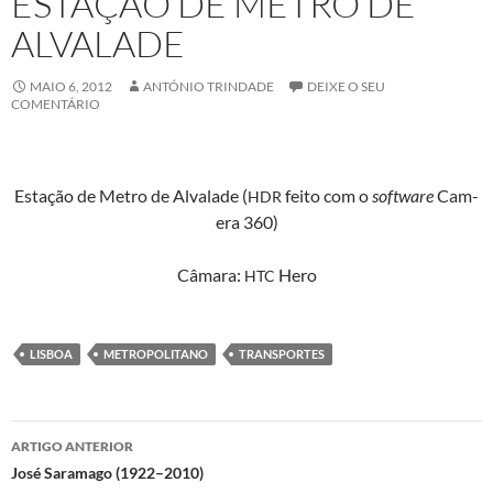
ESTAÇÃO DE METRO DE
ALVALADE
MAIO 6, 2012
ANTÓNIO TRINDADE
DEIXE O SEU
COMENTÁRIO
Estação de Metro de Alvalade (
feito com o
soft­ware
Cam­
HDR
era 360)
Câmara:
Hero
HTC
LISBOA
METROPOLITANO
TRANSPORTES
Navegação
ARTIGO ANTERIOR
de
José Saramago (1922–2010)