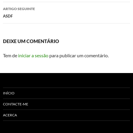
artigos
ARTIGO SEGUINTE
ASDF
DEIXE UM COMENTÁRIO
Tem de
iniciar a sessão
para publicar um comentário.
INÍCIO
CONTACTE-ME
ACERCA